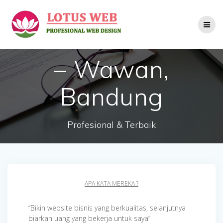
Skip
to
content
– Wawan,
Bandung
Profesional & Terbaik
APA KATA MEREKA ?
“Bikin website bisnis yang berkualitas, selanjutnya
biarkan uang yang bekerja untuk saya”