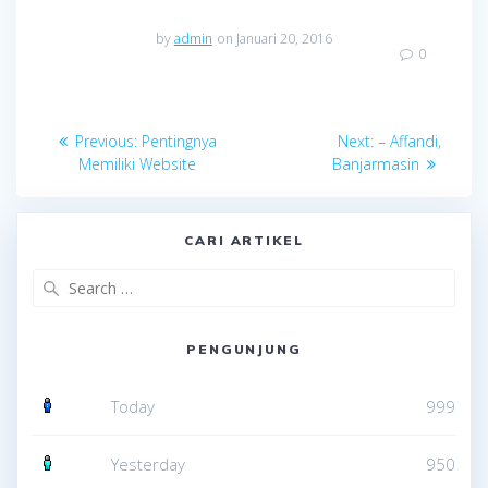
by
admin
on Januari 20, 2016
0
Navigasi
Previous
Next
Previous:
Pentingnya
Next:
– Affandi,
pos
post:
post:
Memiliki Website
Banjarmasin
CARI ARTIKEL
Search
for:
PENGUNJUNG
Today
999
Yesterday
950