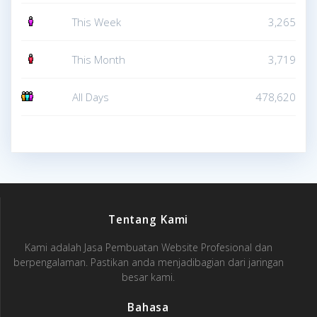
This Week
3,265
This Month
3,719
All Days
478,620
Tentang Kami
Kami adalah Jasa Pembuatan Website Profesional dan
berpengalaman. Pastikan anda menjadibagian dari jaringan
besar kami.
Bahasa