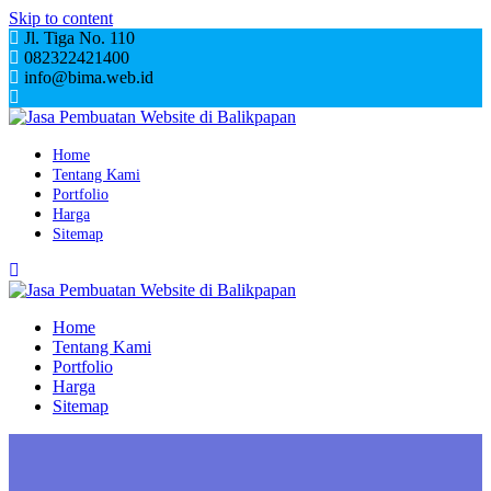
Skip to content
Jl. Tiga No. 110
082322421400
info@bima.web.id
Home
Tentang Kami
Portfolio
Harga
Sitemap
Home
Tentang Kami
Portfolio
Harga
Sitemap