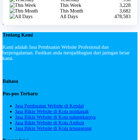
This Week
3,228
This Month
3,682
All Days
478,583
Tentang Kami
Kami adalah Jasa Pembuatan Website Profesional dan
berpengalaman. Pastikan anda menjadibagian dari jaringan besar
kami.
Bahasa
Pos-pos Terbaru
Jasa Pembuatan Website di Kendal
Jasa Bikin Website di Kota pontianak
Jasa Bikin Website di Kota palangkaraya
Jasa Bikin Website di Kota Ambon
Jasa Bikin Website di Kota tenggarong