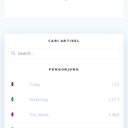
CARI ARTIKEL
Search
for:
PENGUNJUNG
Today
123
Yesterday
1,077
This Week
3,466