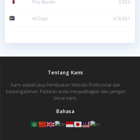
This Month
3,920
All Days
478,821
Tentang Kami
Kami adalah Jasa Pembuatan Website Profesional dan
berpengalaman. Pastikan anda menjadibagian dari jaringan
besar kami.
Bahasa