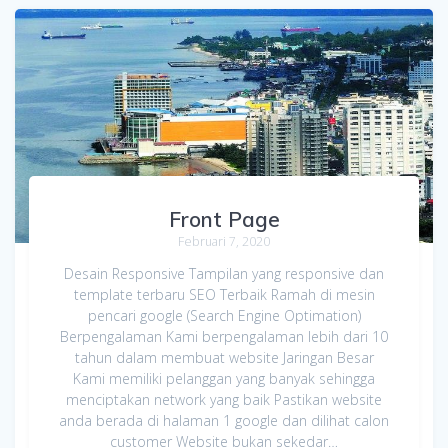
Front Page
Februari 7, 2020
Desain Responsive Tampilan yang responsive dan
template terbaru SEO Terbaik Ramah di mesin
pencari google (Search Engine Optimation)
Berpengalaman Kami berpengalaman lebih dari 10
tahun dalam membuat website Jaringan Besar
Kami memiliki pelanggan yang banyak sehingga
menciptakan network yang baik Pastikan website
anda berada di halaman 1 google dan dilihat calon
customer Website bukan sekedar…