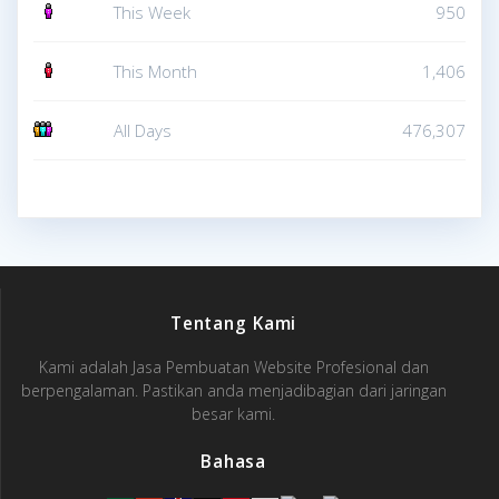
This Week
950
This Month
1,406
All Days
476,307
Tentang Kami
Kami adalah Jasa Pembuatan Website Profesional dan
berpengalaman. Pastikan anda menjadibagian dari jaringan
besar kami.
Bahasa