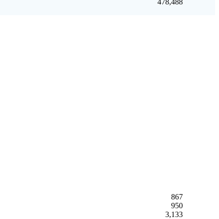
478,488
867
950
3,133