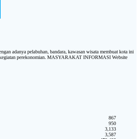
gan adanya pelabuhan, bandara, kawasan wisata membuat kota ini
nis dan kegiatan perekonomian. MASYARAKAT INFORMASI Website
867
950
3,133
3,587