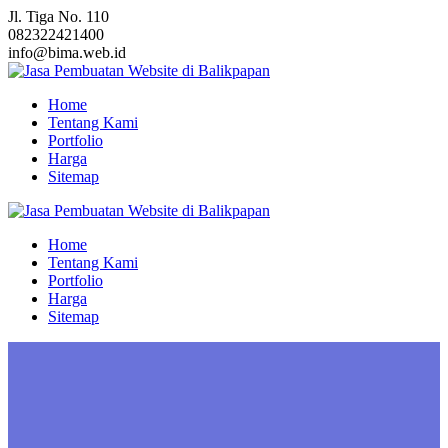
Skip
Jl. Tiga No. 110
to
082322421400
content
info@bima.web.id
Home
Tentang Kami
Portfolio
Harga
Sitemap
Home
Tentang Kami
Portfolio
Harga
Sitemap