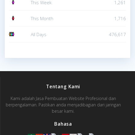
This Week
1,261
This Month
1,716
All Days
476,617
Tentang Kami
Kami adalah Jasa Pembuatan Website Profesional dan
berpengalaman. Pastikan anda menjadibagian dari jaringan
besar kami.
Bahasa