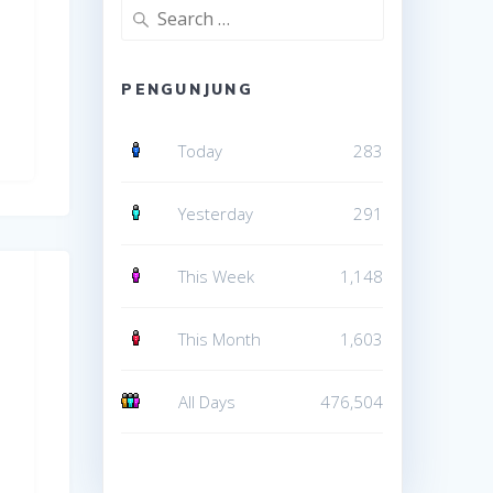
Search
for:
PENGUNJUNG
Today
283
Yesterday
291
This Week
1,148
This Month
1,603
All Days
476,504