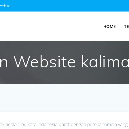
web.id
HOME
T
n Website kalima
a pontianak
k adalah ibu kota indonesia barat dengan perekonomian yang