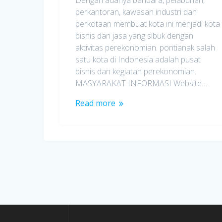
Dengan adanya bandara, pelabuhan,
perkantoran, kawasan industri dan
perkotaan membuat kota ini menjadi kota
bisnis dan jasa yang sibuk dengan
aktivitas perekonomian. pontianak salah
satu kota di Indonesia adalah pusat
bisnis dan kegiatan perekonomian.
MASYARAKAT INFORMASI Website…
Read more