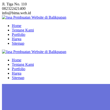
Skip
Jl. Tiga No. 110
to
082322421400
content
info@bima.web.id
Home
Tentang Kami
Portfolio
Harga
Sitemap
Home
Tentang Kami
Portfolio
Harga
Sitemap