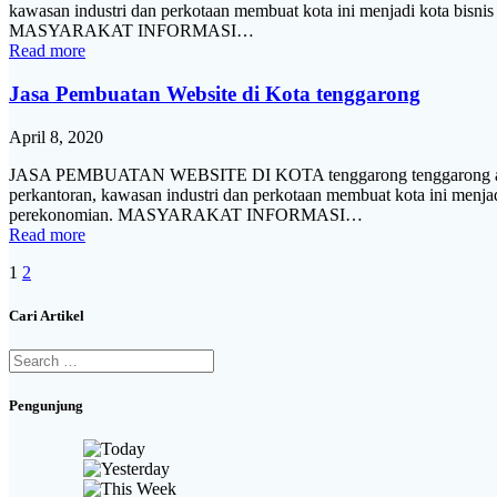
kawasan industri dan perkotaan membuat kota ini menjadi kota bisnis 
MASYARAKAT INFORMASI…
Read more
Jasa Pembuatan Website di Kota tenggarong
April 8, 2020
JASA PEMBUATAN WEBSITE DI KOTA tenggarong tenggarong adalah i
perkantoran, kawasan industri dan perkotaan membuat kota ini menjadi
perekonomian. MASYARAKAT INFORMASI…
Read more
Posts
Page
Page
1
2
navigation
Cari Artikel
Search
for:
Pengunjung