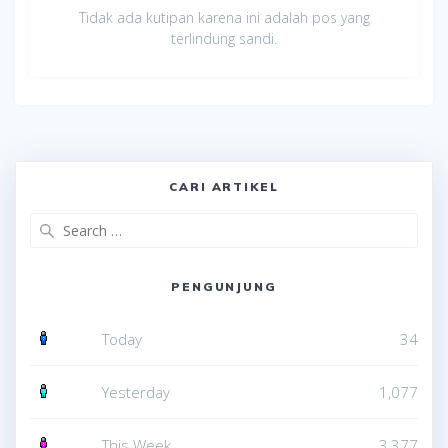
Tidak ada kutipan karena ini adalah pos yang
terlindung sandi.
CARI ARTIKEL
Search
for:
PENGUNJUNG
Today
34
Yesterday
1,077
This Week
3,377