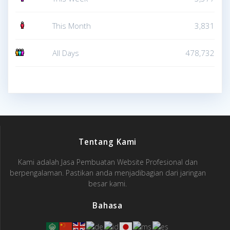
This Month
3,831
All Days
478,732
Tentang Kami
Kami adalah Jasa Pembuatan Website Profesional dan
berpengalaman. Pastikan anda menjadibagian dari jaringan
besar kami.
Bahasa