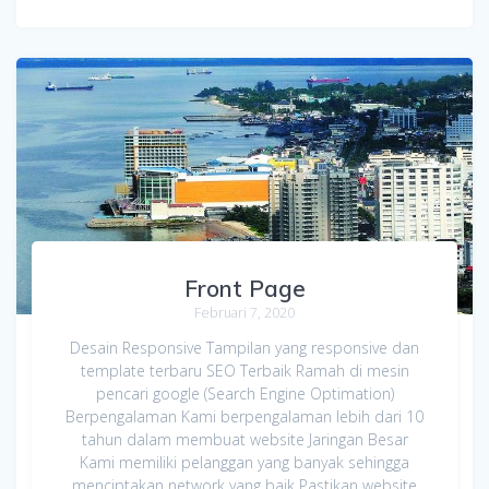
Front Page
Februari 7, 2020
Desain Responsive Tampilan yang responsive dan
template terbaru SEO Terbaik Ramah di mesin
pencari google (Search Engine Optimation)
Berpengalaman Kami berpengalaman lebih dari 10
tahun dalam membuat website Jaringan Besar
Kami memiliki pelanggan yang banyak sehingga
menciptakan network yang baik Pastikan website