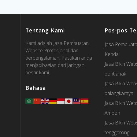
Tentang Kami
Pos-pos Te
Kami adalah Jasa Pembuatan
Jasa Pembuata
Website Profesional dan
Kendal
berpengalaman. Pastikan anda
Jasa Bikin Webs
menjadibagian dari jaringan
besar kami.
pontianak
Jasa Bikin Webs
Bahasa
palangkaraya
Jasa Bikin Webs
Ambon
Jasa Bikin Webs
tenggarong