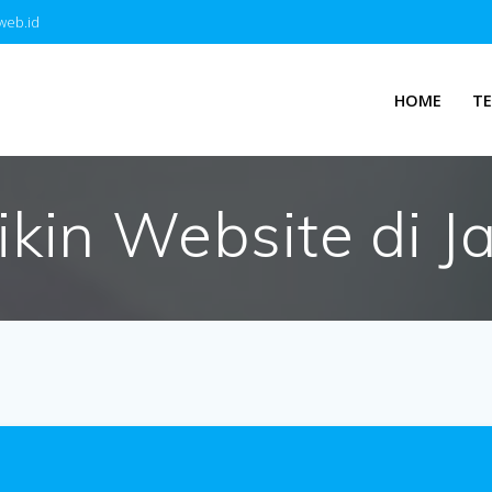
web.id
HOME
T
ikin Website di 