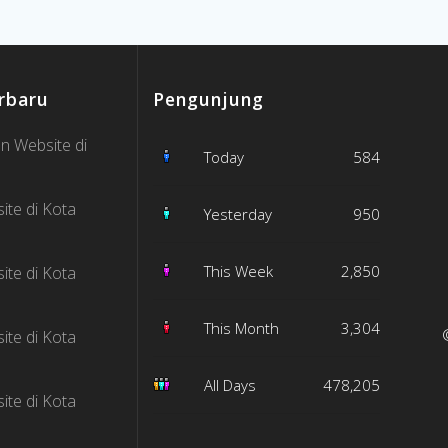
rbaru
Pengunjung
n Website di
Today
584
ite di Kota
Yesterday
950
This Week
2,850
ite di Kota
This Month
3,304
ite di Kota
All Days
478,205
ite di Kota