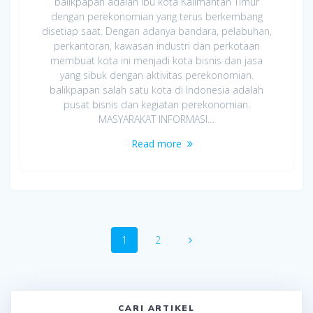
balikpapan adalah ibu kota Kalimantan Timur
dengan perekonomian yang terus berkembang
disetiap saat. Dengan adanya bandara, pelabuhan,
perkantoran, kawasan industri dan perkotaan
membuat kota ini menjadi kota bisnis dan jasa
yang sibuk dengan aktivitas perekonomian.
balikpapan salah satu kota di Indonesia adalah
pusat bisnis dan kegiatan perekonomian.
MASYARAKAT INFORMASI…
Read more
Posts
Page
Page
1
2
navigation
CARI ARTIKEL