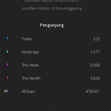
Jasa Bikin Website di Kota Ambon
Jasa Bikin Website di Kota tenggarong
Pengunjung
Today
223
Yesterday
1,077
This Week
3,566
This Month
4,020
All Days
478,921