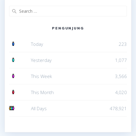
Search
for:
PENGUNJUNG
Today
223
Yesterday
1,077
This Week
3,566
This Month
4,020
All Days
478,921