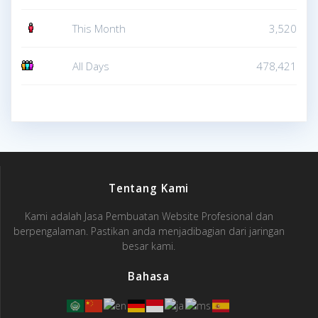
This Month
3,520
All Days
478,421
Tentang Kami
Kami adalah Jasa Pembuatan Website Profesional dan
berpengalaman. Pastikan anda menjadibagian dari jaringan
besar kami.
Bahasa