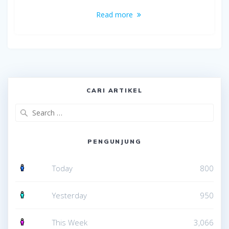
Read more
CARI ARTIKEL
Search
for:
PENGUNJUNG
Today
800
Yesterday
950
This Week
3,066