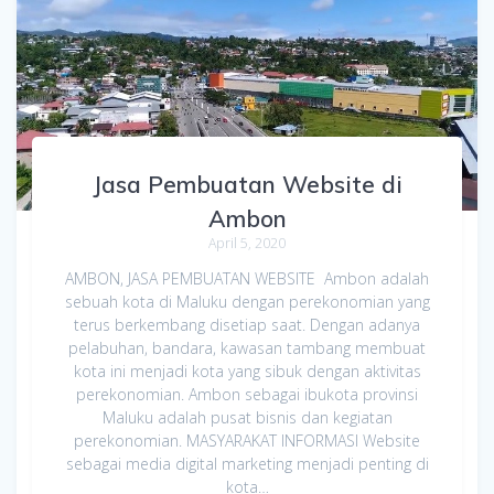
Jasa Pembuatan Website di
Ambon
April 5, 2020
AMBON, JASA PEMBUATAN WEBSITE Ambon adalah
sebuah kota di Maluku dengan perekonomian yang
terus berkembang disetiap saat. Dengan adanya
pelabuhan, bandara, kawasan tambang membuat
kota ini menjadi kota yang sibuk dengan aktivitas
perekonomian. Ambon sebagai ibukota provinsi
Maluku adalah pusat bisnis dan kegiatan
perekonomian. MASYARAKAT INFORMASI Website
sebagai media digital marketing menjadi penting di
kota…