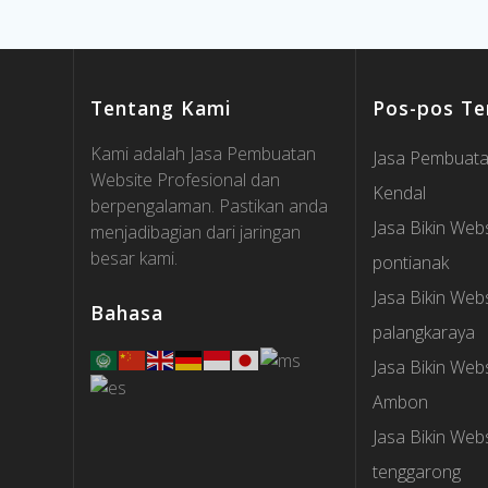
Tentang Kami
Pos-pos Te
Kami adalah Jasa Pembuatan
Jasa Pembuata
Website Profesional dan
Kendal
berpengalaman. Pastikan anda
Jasa Bikin Webs
menjadibagian dari jaringan
besar kami.
pontianak
Jasa Bikin Webs
Bahasa
palangkaraya
Jasa Bikin Webs
Ambon
Jasa Bikin Webs
tenggarong