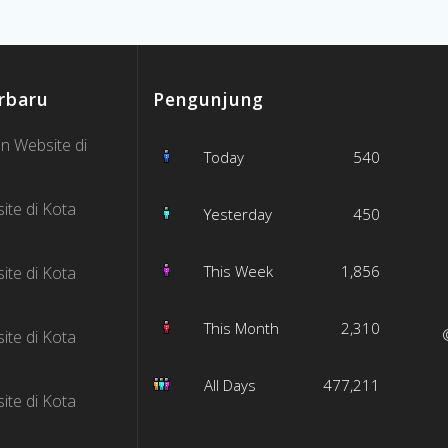
rbaru
Pengunjung
n Website di
Today
540
ite di Kota
Yesterday
450
This Week
1,856
ite di Kota
This Month
2,310
ite di Kota
All Days
477,211
ite di Kota