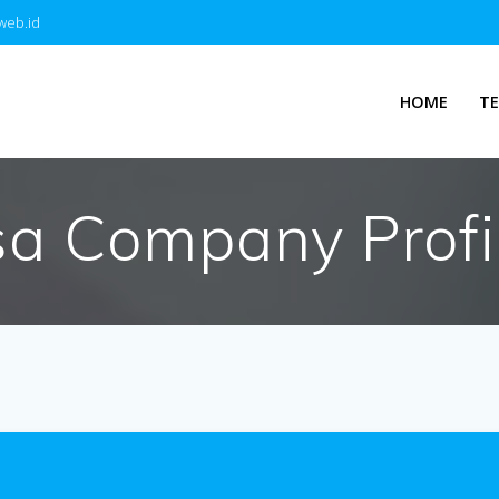
web.id
HOME
T
sa Company Profil