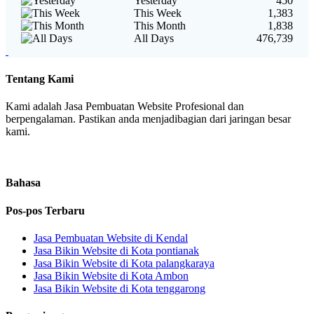
Yesterday
450
This Week
1,383
This Month
1,838
All Days
476,739
Tentang Kami
Kami adalah Jasa Pembuatan Website Profesional dan
berpengalaman. Pastikan anda menjadibagian dari jaringan besar
kami.
Bahasa
Pos-pos Terbaru
Jasa Pembuatan Website di Kendal
Jasa Bikin Website di Kota pontianak
Jasa Bikin Website di Kota palangkaraya
Jasa Bikin Website di Kota Ambon
Jasa Bikin Website di Kota tenggarong