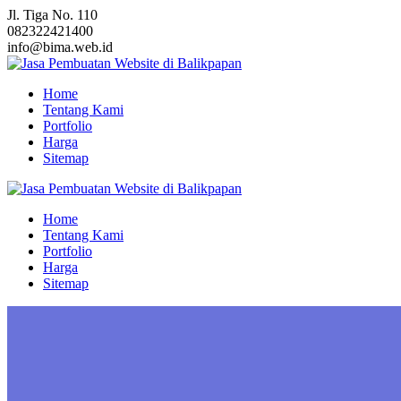
Skip
Jl. Tiga No. 110
to
082322421400
content
info@bima.web.id
Home
Tentang Kami
Portfolio
Harga
Sitemap
Home
Tentang Kami
Portfolio
Harga
Sitemap