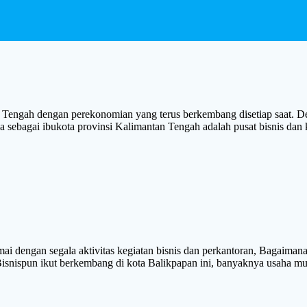
gah dengan perekonomian yang terus berkembang disetiap saat. Den
raya sebagai ibukota provinsi Kalimantan Tengah adalah pusat bis
ngan segala aktivitas kegiatan bisnis dan perkantoran, Bagaimana ti
nispun ikut berkembang di kota Balikpapan ini, banyaknya usaha mulai