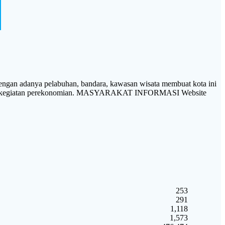
gan adanya pelabuhan, bandara, kawasan wisata membuat kota ini
nis dan kegiatan perekonomian. MASYARAKAT INFORMASI Website
253
291
1,118
1,573