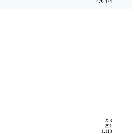
476,474
253
291
1,118