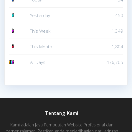
Yesterday
450
This Week
1,349
This Month
1,804
All Days
476,705
Tentang Kami
Kami adalah Jasa Pembuatan Website Profesional dan
berpengalaman. Pastikan anda menjadibagian dari jaringan