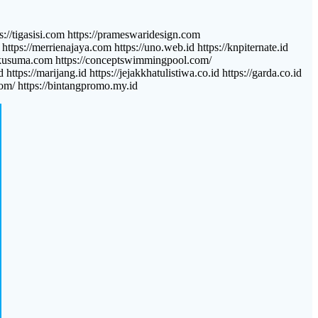
//tigasisi.com https://prameswaridesign.com
ttps://merrienajaya.com https://uno.web.id https://knpiternate.id
rthakusuma.com https://conceptswimmingpool.com/
ttps://marijang.id https://jejakkhatulistiwa.co.id https://garda.co.id
com/ https://bintangpromo.my.id