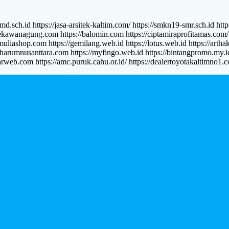
d https://jasa-arsitek-kaltim.com/ https://smkn19-smr.sch.id https:
ekawanagung.com https://balomin.com https://ciptamiraprofitamas.com/ h
/muliashop.com https://gemilang.web.id https://lotus.web.id https://a
atharumnusanttara.com https://myfingo.web.id https://bintangpromo.my.id h
tarweb.com https://amc.puruk.cahu.or.id/ https://dealertoyotakaltimno1.