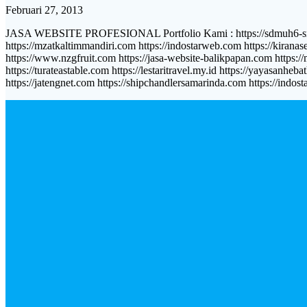
Februari 27, 2013
JASA WEBSITE PROFESIONAL Portfolio Kami : https://sdmuh6-smd.sch.i
https://mzatkaltimmandiri.com https://indostarweb.com https://kiranas
https://www.nzgfruit.com https://jasa-website-balikpapan.com https:/
https://turateastable.com https://lestaritravel.my.id https://yayasanheb
https://jatengnet.com https://shipchandlersamarinda.com https://indos