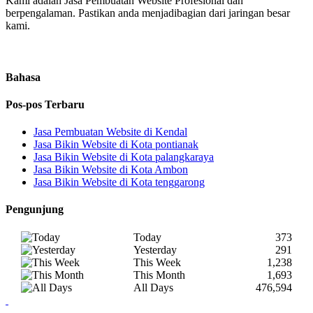
Kami adalah Jasa Pembuatan Website Profesional dan
berpengalaman. Pastikan anda menjadibagian dari jaringan besar
kami.
Bahasa
Pos-pos Terbaru
Jasa Pembuatan Website di Kendal
Jasa Bikin Website di Kota pontianak
Jasa Bikin Website di Kota palangkaraya
Jasa Bikin Website di Kota Ambon
Jasa Bikin Website di Kota tenggarong
Pengunjung
Today
373
Yesterday
291
This Week
1,238
This Month
1,693
All Days
476,594