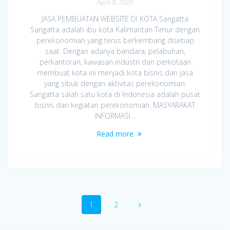
April 8, 2020
JASA PEMBUATAN WEBSITE DI KOTA Sangatta
Sangatta adalah ibu kota Kalimantan Timur dengan
perekonomian yang terus berkembang disetiap
saat. Dengan adanya bandara, pelabuhan,
perkantoran, kawasan industri dan perkotaan
membuat kota ini menjadi kota bisnis dan jasa
yang sibuk dengan aktivitas perekonomian.
Sangatta salah satu kota di Indonesia adalah pusat
bisnis dan kegiatan perekonomian. MASYARAKAT
INFORMASI…
Read more
Posts
Page
Page
1
2
navigation