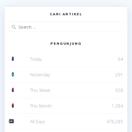
CARI ARTIKEL
Search
for:
PENGUNJUNG
Today
64
Yesterday
291
This Week
928
This Month
1,384
All Days
476,285