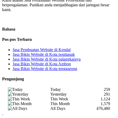
Kami adalah Jasa Pembuatan Website Profesional dan
berpengalaman. Pastikan anda menjadibagian dari jaringan besar
kami.
Bahasa
Pos-pos Terbaru
Jasa Pembuatan Website di Kendal
Jasa Bikin Website di Kota pontianak
Jasa Bikin Website di Kota palangkaraya
Jasa Bikin Website di Kota Ambon
Jasa Bikin Website di Kota tenggarong
Pengunjung
Today
259
Yesterday
291
This Week
1,124
This Month
1,579
All Days
476,480