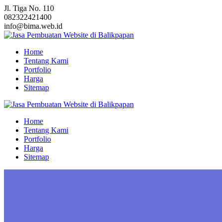
Skip
Jl. Tiga No. 110
to
082322421400
content
info@bima.web.id
Home
Tentang Kami
Portfolio
Harga
Sitemap
Home
Tentang Kami
Portfolio
Harga
Sitemap