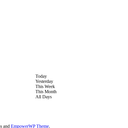
Today
Yesterday
This Week
This Month
All Days
ss and
EmpowerWP Theme
.