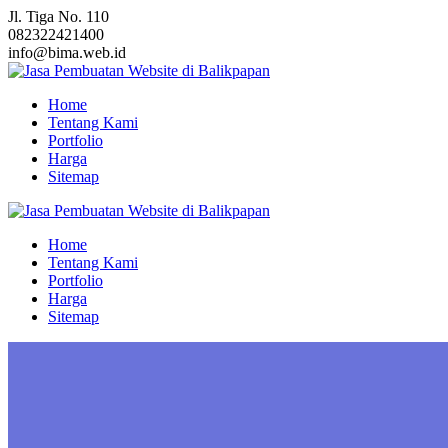
Skip
Jl. Tiga No. 110
to
082322421400
content
info@bima.web.id
Home
Tentang Kami
Portfolio
Harga
Sitemap
Home
Tentang Kami
Portfolio
Harga
Sitemap