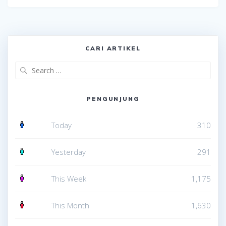
CARI ARTIKEL
Search
for:
PENGUNJUNG
Today
310
Yesterday
291
This Week
1,175
This Month
1,630