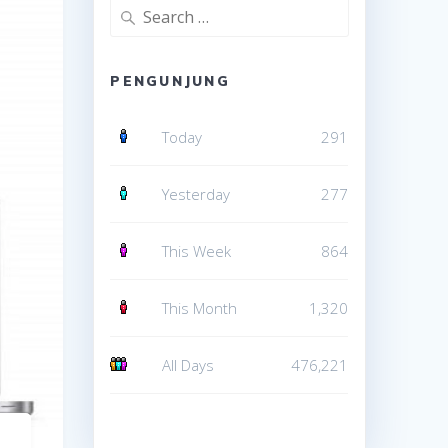
Search
for:
PENGUNJUNG
Today
291
Yesterday
277
This Week
864
This Month
1,320
All Days
476,221