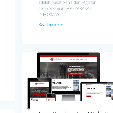
adalah pusat bisnis dan kegiatan
perekonomian. MASYARAKAT
INFORMASI…
Read more