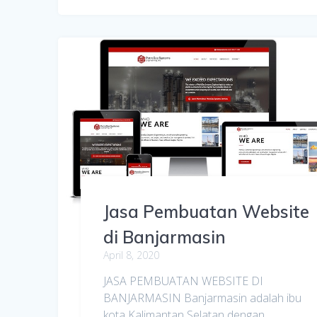
Jasa Pembuatan Website
di Banjarmasin
April 8, 2020
JASA PEMBUATAN WEBSITE DI
BANJARMASIN Banjarmasin adalah ibu
kota Kalimantan Selatan dengan