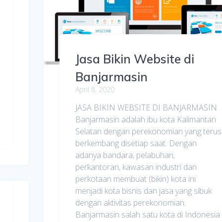
Jasa Bikin Website di
Banjarmasin
April 8, 2020
JASA BIKIN WEBSITE DI BANJARMASIN
Banjarmasin adalah ibu kota Kalimantan
Selatan dengan perekonomian yang terus
berkembang disetiap saat. Dengan
adanya bandara, pelabuhan,
perkantoran, kawasan industri dan
perkotaan membuat (bikin) kota ini
menjadi kota bisnis dan jasa yang sibuk
dengan aktivitas perekonomian.
Banjarmasin salah satu kota di Indonesia