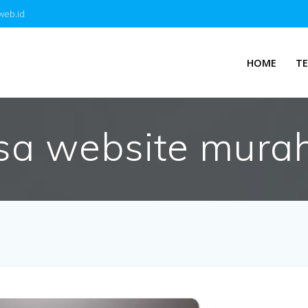
web.id
HOME
T
sa website murah