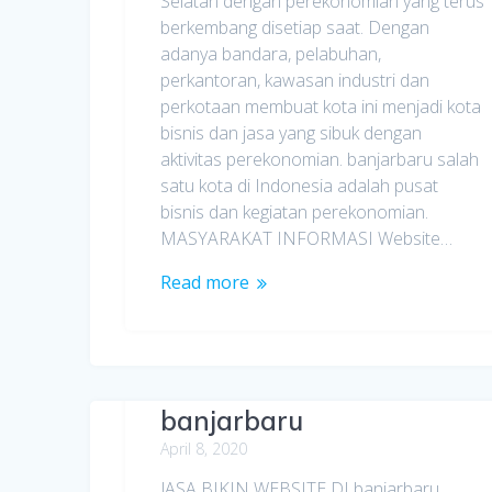
Selatan dengan perekonomian yang terus
berkembang disetiap saat. Dengan
adanya bandara, pelabuhan,
perkantoran, kawasan industri dan
perkotaan membuat kota ini menjadi kota
bisnis dan jasa yang sibuk dengan
aktivitas perekonomian. banjarbaru salah
satu kota di Indonesia adalah pusat
bisnis dan kegiatan perekonomian.
MASYARAKAT INFORMASI Website…
Read more
Jasa Bikin Website di
banjarbaru
April 8, 2020
JASA BIKIN WEBSITE DI banjarbaru