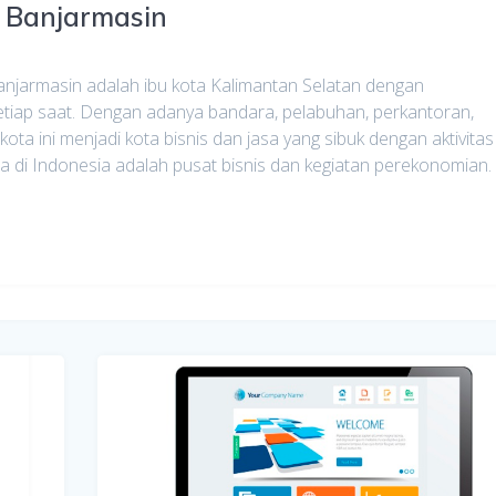
a Banjarmasin
armasin adalah ibu kota Kalimantan Selatan dengan
tiap saat. Dengan adanya bandara, pelabuhan, perkantoran,
ta ini menjadi kota bisnis dan jasa yang sibuk dengan aktivitas
a di Indonesia adalah pusat bisnis dan kegiatan perekonomian.