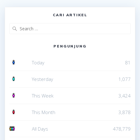
CARI ARTIKEL
Search
for:
PENGUNJUNG
Today
81
Yesterday
1,077
This Week
3,424
This Month
3,878
All Days
478,779