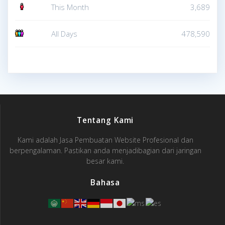
This Month
3,689
All Days
478,590
Tentang Kami
Kami adalah Jasa Pembuatan Website Profesional dan
berpengalaman. Pastikan anda menjadibagian dari jaringan
besar kami.
Bahasa