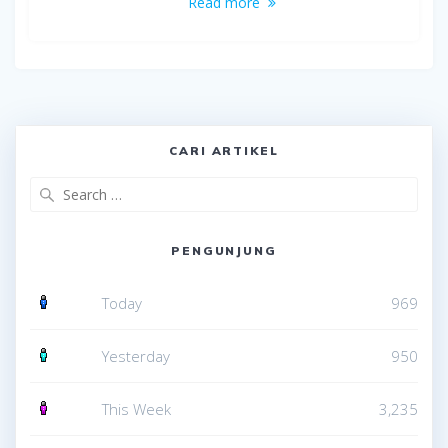
Read more
CARI ARTIKEL
Search
for:
PENGUNJUNG
Today
969
Yesterday
950
This Week
3,235