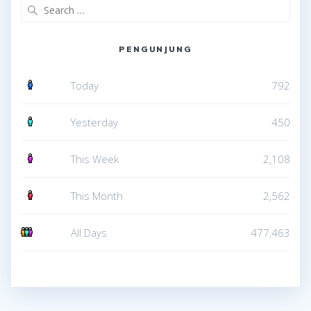
Search
for:
PENGUNJUNG
Today
792
Yesterday
450
This Week
2,108
This Month
2,562
All Days
477,463