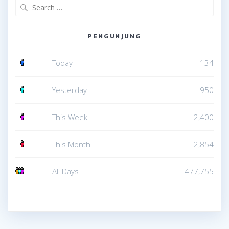
Search
for:
PENGUNJUNG
Today
134
Yesterday
950
This Week
2,400
This Month
2,854
All Days
477,755