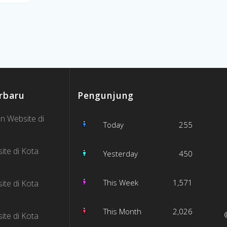
rbaru
Pengunjung
n Website di
Today
255
ite di Kota
Yesterday
450
This Week
1,571
ite di Kota
This Month
2,026
ite di Kota