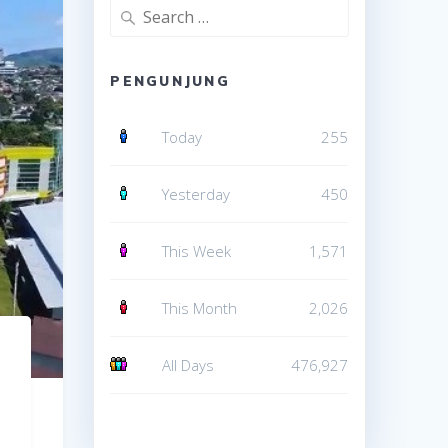
Search
for:
PENGUNJUNG
Today
255
Yesterday
450
This Week
1,571
This Month
2,026
All Days
476,927