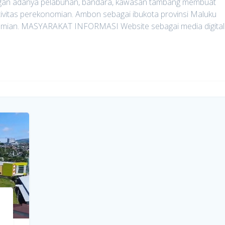
engan adanya pelabuhan, bandara, kawasan tambang membuat
ktivitas perekonomian. Ambon sebagai ibukota provinsi Maluku
nomian. MASYARAKAT INFORMASI Website sebagai media digital