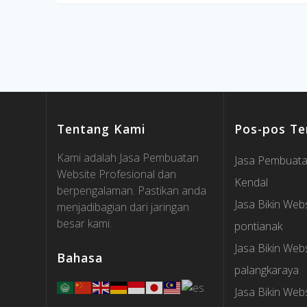
Tentang Kami
Pos-pos Te
Kami adalah Jasa Pembuatan
Jasa Pembuata
Website Profesional dan
Kendal
berpengalaman. Pastikan anda
Jasa Bikin Webs
menjadibagian dari jaringan
besar kami.
pontianak
Jasa Bikin Webs
Bahasa
palangkaraya
Jasa Bikin Webs