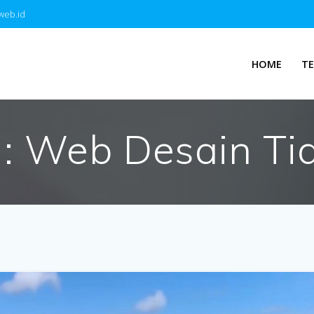
web.id
HOME
T
g:
Web Desain Ti