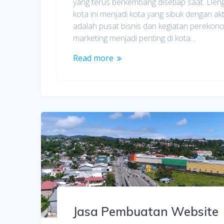
yang terus berkembang disetiap saat. D
kota ini menjadi kota yang sibuk dengan a
adalah pusat bisnis dan kegiatan pereko
marketing menjadi penting di kota…
Read more
Jasa Pembuatan Website