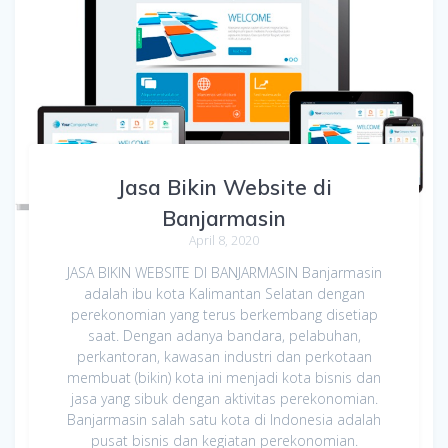
Jasa Bikin Website di
Banjarmasin
April 8, 2020
JASA BIKIN WEBSITE DI BANJARMASIN Banjarmasin
adalah ibu kota Kalimantan Selatan dengan
perekonomian yang terus berkembang disetiap
saat. Dengan adanya bandara, pelabuhan,
perkantoran, kawasan industri dan perkotaan
membuat (bikin) kota ini menjadi kota bisnis dan
jasa yang sibuk dengan aktivitas perekonomian.
Banjarmasin salah satu kota di Indonesia adalah
pusat bisnis dan kegiatan perekonomian.