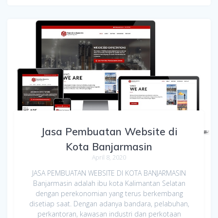
Jasa Pembuatan Website di
Kota Banjarmasin
April 8, 2020
JASA PEMBUATAN WEBSITE DI KOTA BANJARMASIN
Banjarmasin adalah ibu kota Kalimantan Selatan
dengan perekonomian yang terus berkembang
disetiap saat. Dengan adanya bandara, pelabuhan,
perkantoran, kawasan industri dan perkotaan