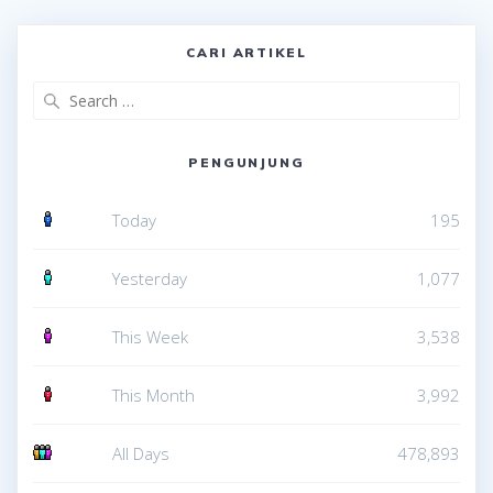
CARI ARTIKEL
Search
for:
PENGUNJUNG
Today
195
Yesterday
1,077
This Week
3,538
This Month
3,992
All Days
478,893