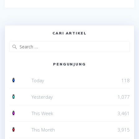
CARI ARTIKEL
Search
for:
PENGUNJUNG
Today
118
Yesterday
1,077
This Week
3,461
This Month
3,915