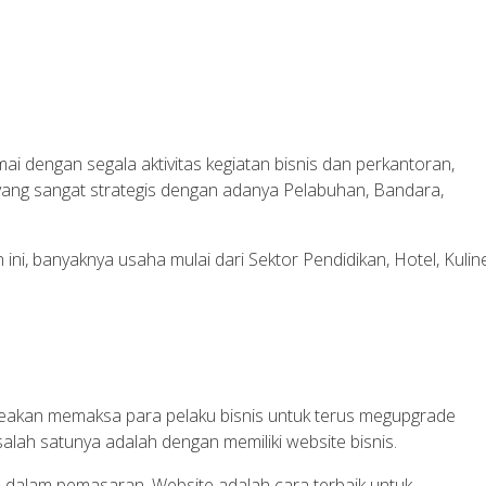
mai dengan segala aktivitas kegiatan bisnis dan perkantoran,
i yang sangat strategis dengan adanya Pelabuhan, Bandara,
ini, banyaknya usaha mulai dari Sektor Pendidikan, Hotel, Kuline
seakan memaksa para pelaku bisnis untuk terus megupgrade
alah satunya adalah dengan memiliki website bisnis.
 dalam pemasaran. Website adalah cara terbaik untuk