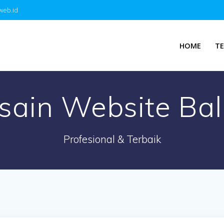
web.id
HOME
T
sain Website Ba
Profesional & Terbaik