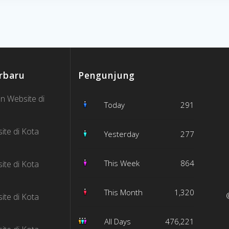
rbaru
Pengunjung
n Website di
Today
291
ite di Kota
Yesterday
277
This Week
864
ite di Kota
This Month
1,320
ite di Kota
All Days
476,221