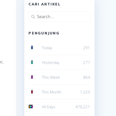
CARI ARTIKEL
Search
for:
PENGUNJUNG
Today
291
r,
Yesterday
277
This Week
864
This Month
1,320
All Days
476,221