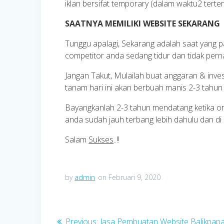
iklan bersifat temporary (dalam waktu2 terten
SAATNYA MEMILIKI WEBSITE SEKARANG
Tunggu apalagi, Sekarang adalah saat yang pa
competitor anda sedang tidur dan tidak pern
Jangan Takut, Mulailah buat anggaran & inv
tanam hari ini akan berbuah manis 2-3 tahu
Bayangkanlah 2-3 tahun mendatang ketika or
anda sudah jauh terbang lebih dahulu dan di 
Salam
Sukses
..!!
by
admin
on Februari 9, 2020
Navigasi
Previous
Previous:
Jasa Pembuatan Website Balikpap