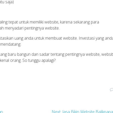
tu saja)
ling tepat untuk memiliki website, karena sekarang para
ah menyadari pentingnya website.
estasikan uang anda untuk membuat website. Investasi yang and
n mendatang.
ang baru bangun dan sadar tentang pentingnya website, websi
kenal orang. So tunggu apalagi?
Next
an
Next:
Jasa Bikin Website Balikpap