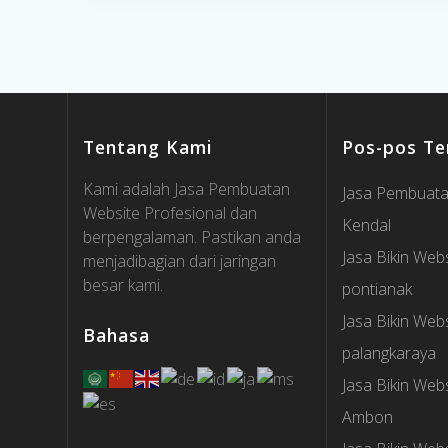
Tentang Kami
Pos-pos Te
Kami adalah Jasa Pembuatan
Jasa Pembuata
Website Profesional dan
Kendal
berpengalaman. Pastikan anda
Jasa Bikin Webs
menjadibagian dari jaringan
besar kami.
pontianak
Jasa Bikin Webs
Bahasa
palangkaraya
Jasa Bikin Webs
Ambon