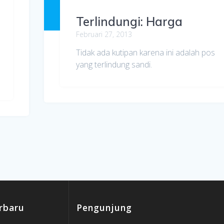
Terlindungi: Harga
Februari 27, 2013
Tidak ada kutipan karena ini adalah pos
yang terlindung sandi.
rbaru
Pengunjung