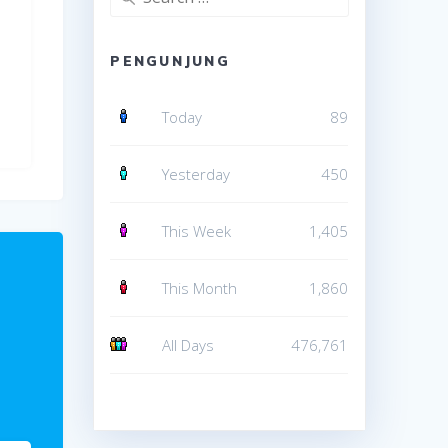
for:
PENGUNJUNG
Today
89
Yesterday
450
This Week
1,405
This Month
1,860
All Days
476,761