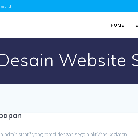
web.id
HOME
T
 Desain Website
kpapan
dministratif yang ramai dengan segala aktivitas kegiatan