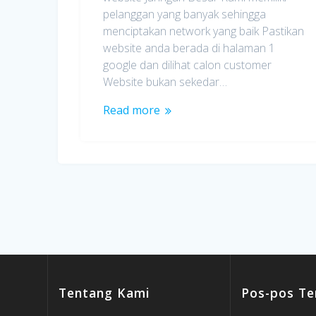
pelanggan yang banyak sehingga
menciptakan network yang baik Pastikan
website anda berada di halaman 1
google dan dilihat calon customer
Website bukan sekedar…
Read more
Tentang Kami
Pos-pos Te