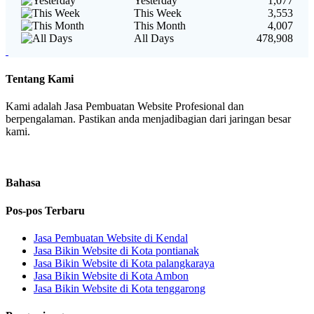
Yesterday
1,077
This Week
3,553
This Month
4,007
All Days
478,908
Tentang Kami
Kami adalah Jasa Pembuatan Website Profesional dan
berpengalaman. Pastikan anda menjadibagian dari jaringan besar
kami.
Bahasa
Pos-pos Terbaru
Jasa Pembuatan Website di Kendal
Jasa Bikin Website di Kota pontianak
Jasa Bikin Website di Kota palangkaraya
Jasa Bikin Website di Kota Ambon
Jasa Bikin Website di Kota tenggarong